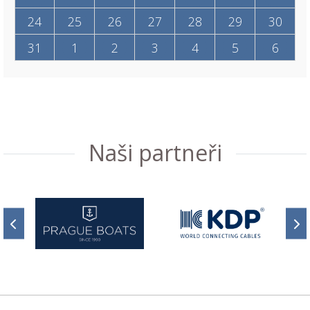
24
25
26
27
28
29
30
31
1
2
3
4
5
6
Naši partneři