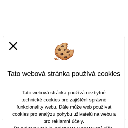
close
Tato webová stránka používá cookies
Tato webová stránka používá nezbytné
technické cookies pro zajištění správné
funkcionality webu. Dále může web používat
Prohlášení o přístupnosti
Mapa webu
Cookies
cookies pro analýzu pohybu uživatelů na webu a
pro reklamní účely.
Copyright © 2022 - 2023 Střední škola lodní dopravy