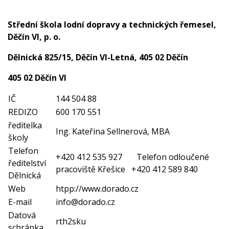
Střední škola lodní dopravy a technických řemesel,
Děčín VI, p. o.
Dělnická 825/15, Děčín VI-Letná, 405 02 Děčín
405 02 Děčín VI
IČ
144 504 88
REDIZO
600 170 551
ředitelka
Ing. Kateřina Sellnerová, MBA
školy
Telefon
+420 412 535 927 Telefon odloučené
ředitelství
pracoviště Křešice +420 412 589 840
Dělnická
Web
htpp://www.dorado.cz
E-mail
info@dorado.cz
Datová
rth2sku
schránka