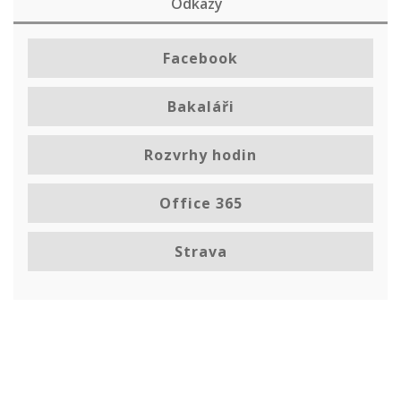
Odkazy
Facebook
Bakaláři
Rozvrhy hodin
Office 365
Strava