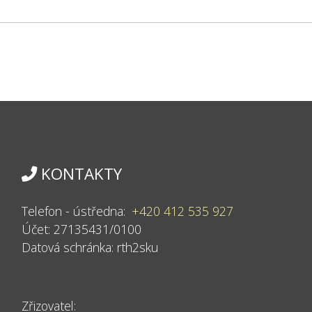
KONTAKTY
Telefon - ústředna:
+420 412 535 927
Účet: 27135431/0100
Datová schránka:
rth2sku
Zřizovatel: