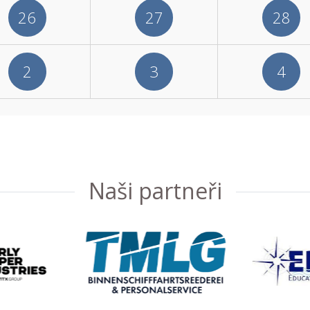
26
27
28
2
3
4
Naši partneři