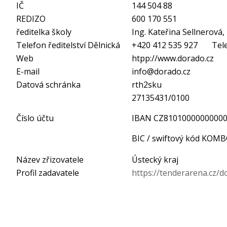
IČ
144 504 88
REDIZO
600 170 551
ředitelka školy
Ing. Kateřina Sellnerová
Telefon ředitelství Dělnická
+420 412 535 927 Telef
Web
htpp://www.dorado.cz
E-mail
info@dorado.cz
Datová schránka
rth2sku
27135431/0100
Číslo účtu
IBAN CZ8101000000000
BIC / swiftový kód KOM
Název zřizovatele
Ústecký kraj
Profil zadavatele
https://tenderarena.cz/d