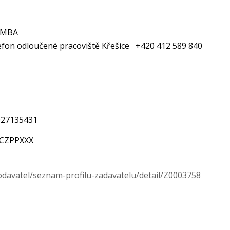
, MBA
on odloučené pracoviště Křešice +420 412 589 840
027135431
BCZPPXXX
odavatel/seznam-profilu-zadavatelu/detail/Z0003758