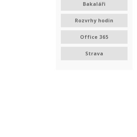
Bakaláři
Rozvrhy hodin
Office 365
Strava