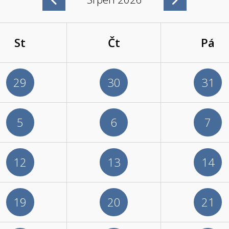
St
Čt
Pá
29
30
31
5
6
7
12
13
14
19
20
21