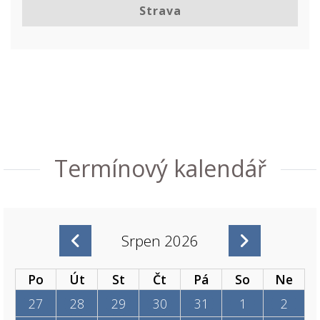
Strava
Termínový kalendář
Srpen 2026
Po
Út
St
Čt
Pá
So
Ne
27
28
29
30
31
1
2