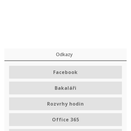
Odkazy
Facebook
Bakaláři
Rozvrhy hodin
Office 365