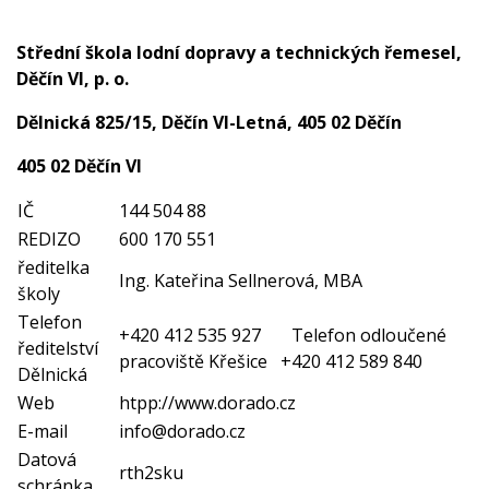
Střední škola lodní dopravy a technických řemesel,
Děčín VI, p. o.
Dělnická 825/15, Děčín VI-Letná, 405 02 Děčín
405 02 Děčín VI
IČ
144 504 88
REDIZO
600 170 551
ředitelka
Ing. Kateřina Sellnerová, MBA
školy
Telefon
+420 412 535 927 Telefon odloučené
ředitelství
pracoviště Křešice +420 412 589 840
Dělnická
Web
htpp://www.dorado.cz
E-mail
info@dorado.cz
Datová
rth2sku
schránka