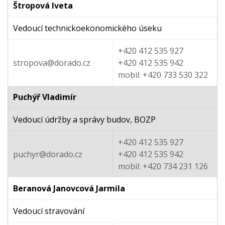
Štropová Iveta
Vedoucí technickoekonomického úseku
+420 412 535 927
stropova@dorado.cz
+420 412 535 942
mobil: +420 733 530 322
Puchýř Vladimír
Vedoucí údržby a správy budov, BOZP
+420 412 535 927
puchyr@dorado.cz
+420 412 535 942
mobil: +420 734 231 126
Beranová Janovcová Jarmila
Vedoucí stravování