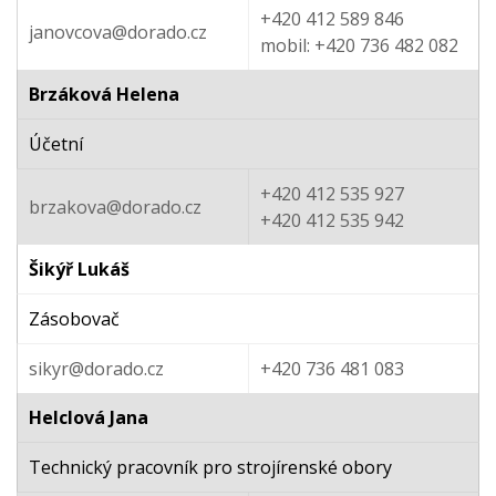
+420 412 589 846
janovcova@dorado.cz
mobil: +420 736 482 082
Brzáková Helena
Účetní
+420 412 535 927
brzakova@dorado.cz
+420 412 535 942
Šikýř Lukáš
Zásobovač
sikyr@dorado.cz
+420 736 481 083
Helclová Jana
Technický pracovník pro strojírenské obory