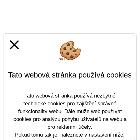
close
Tato webová stránka používá cookies
Tato webová stránka používá nezbytné
technické cookies pro zajištění správné
funkcionality webu. Dále může web používat
Prohlášení o přístupnosti
Mapa webu
Cookies
cookies pro analýzu pohybu uživatelů na webu a
pro reklamní účely.
Copyright © 2022 - 2023 Střední škola lodní dopravy
Pokud tomu tak je, naleznete v nastavení níže.