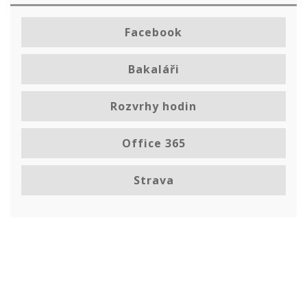
Facebook
Bakaláři
Rozvrhy hodin
Office 365
Strava