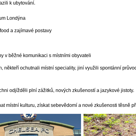
zili k ubytování.
trum Londýna
 food a zajímavé postavy
ny v běžné komunikaci s místními obyvateli
 někteří ochutnali místní speciality, jiní využili spontánní prův
chni odjížděli plní zážitků, nových zkušeností a jazykové jistoty.
nat místní kulturu, získat sebevědomí a nové zkušenosti těsně př