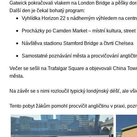
Gatwick pokračovali vlakem na London Bridge a pěšky dora
Další den je čekal bohatý program:
Vyhlídka Horizon 22 s nádherným výhledem na cen
Procházky po Camden Market – místní kultura, street
Návštěva stadionu Stamford Bridge a čtvrti Chelsea
Samostatné poznávání města a procvičování angličti
Večer se sešli na Trafalgar Square a objevovali China Town,
města.
Na závěr se s nimi rozloučil typický londýnský déšť, ale vši
Tento pobyt žákům pomohl procvičit angličtinu v praxi, poz