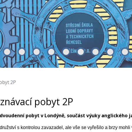
obyt 2P
oznávací pobyt 2P
a dvoudenní pobyt v Londýně, součást výuky anglického j
užství s kontrolou zavazadel, ale vše se vyřešilo a brzy mohli v