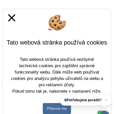
close
Tato webová stránka používá cookies
Tato webová stránka používá nezbytné
technické cookies pro zajištění správné
funkcionality webu. Dále může web používat
Prohlášení o přístupnosti
Mapa webu
Cookies
cookies pro analýzu pohybu uživatelů na webu a
pro reklamní účely.
Copyright © 2022 - 2023 Střední škola lodní dopravy
Pokud tomu tak je, naleznete v nastavení níže.
&
Vitalex Group
- Tvorba školních webů
Potřebujete poradit?
Zeptej
Postaveno ve službě
VlastníŠkolníWeb.cz
Přijmout vše
| Na redakčním