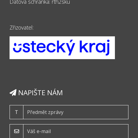
Datová schránka:
rth2sku
Zřizovatel:
NAPIŠTE NÁM
T