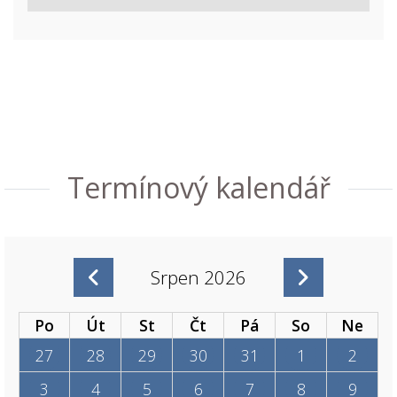
Termínový kalendář
Srpen 2026
Po
Út
St
Čt
Pá
So
Ne
27
28
29
30
31
1
2
3
4
5
6
7
8
9